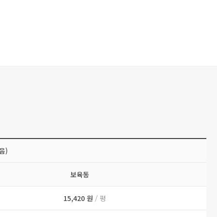
음)
보육동
15,420 원
/ 평