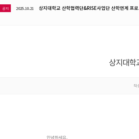
상지대학교 산학협력단&RISE사업단 산학연계 프로
2025.10.21
공지
상지대학교
작
안녕하세요.