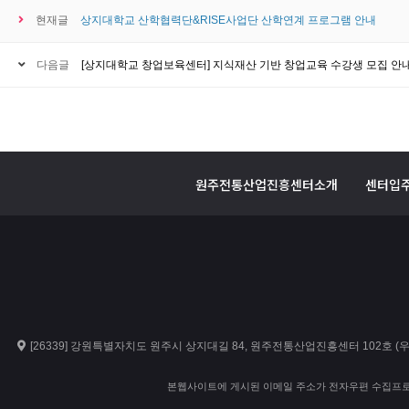
현재글
상지대학교 산학협력단&RISE사업단 산학연계 프로그램 안내
다음글
[상지대학교 창업보육센터] 지식재산 기반 창업교육 수강생 모집 안
원주전통산업진흥센터소개
센터입
[26339] 강원특별자치도 원주시 상지대길 84, 원주전통산업진흥센터 102호 
본웹사이트에 게시된 이메일 주소가 전자우편 수집프로