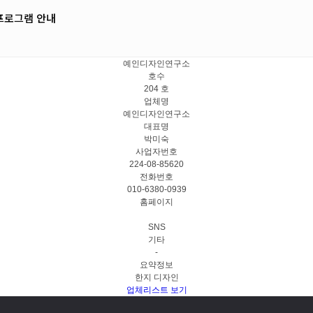
프로그램 안내
예인디자인연구소
호수
204 호
업체명
예인디자인연구소
대표명
박미숙
사업자번호
224-08-85620
전화번호
010-6380-0939
홈페이지
SNS
기타
-
요약정보
한지 디자인
업체리스트 보기