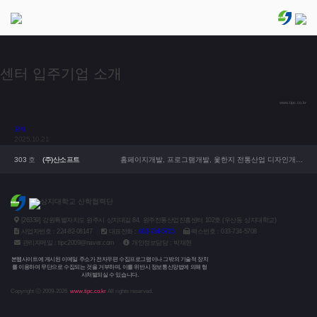
센터 입주기업 소개
www.tipc.co.kr
공지
2025.10.21
상지대학교 산학협력단&RISE사업단 산학연계 프로그램 안내
303
호
(주)산소프트
홈페이지개발, 프로그램개발, 옻한지 전통산업 디자인개발 및 경영컬설팅등
상지대학교 산학협력단
[26339] 강원특별자치도 원주시 상지대길 84, 원주전통산업진흥센터 102호 (우산동 상지대학교)
사업자번호 : 224-82-08147
대표전화 :
033-734-5705
팩스번호 : 033-734-5708
관리자메일 : tipc2009@naver.com
개인정보담당 : 박재현
본웹사이트에 게시된 이메일 주소가 전자우편 수집프로그램이나 그밖의 기술적 장치
를 이용하여 무단으로 수집되는 것을 거부하며, 이를 위반시 정보통신망법에 의해 형
사처벌되실 수 있습니다.
Copyright ⓒ 2009-2026
www.tipc.co.kr
All rights reserved.