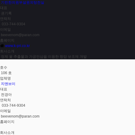
기린한의원부설원외탕전실
대표
권기록
연락처
033-744-9304
이메일
beevenom@paran.com
홈페이지
www.k-pri.co.kr
회사소개
정제 옻 추출물과 가공인삼을 이용한 항암 보조제 개발
호수
106 호
업체명
지앤브이
대표
전경아
연락처
033-744-9304
이메일
beevenom@paran.com
홈페이지
회사소개