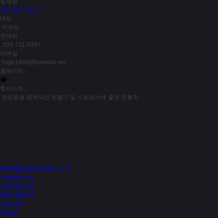
업체명
주식회사 태온
대표
이귀선
연락처
033-731-0397
이메일
hope1946@hanmail.net
홈페이지
회사소개
한의원용 원적외선 온열기 및 스트레스에 좋은 전통차
210
호
(주)와사비팜
이종태
010-5414-6669
kws7555@hanmail.net
옻 진액을 이용한 소재 및 식품 제조개발
원주전통산업진흥센터소개
센터입주안내
센터대관신청
입주기업소개
공지사항
자료실
입주상담문의