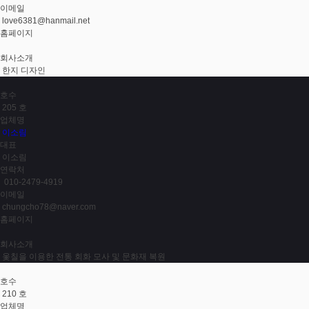
이메일
love6381@hanmail.net
홈페이지
회사소개
한지 디자인
호수
205 호
업체명
이소림
대표
이소림
연락처
010-2479-4919
이메일
chungcho78@naver.com
홈페이지
회사소개
옻칠을 이용한 전통 회화 모사 및 문화재 복원
호수
210 호
업체명