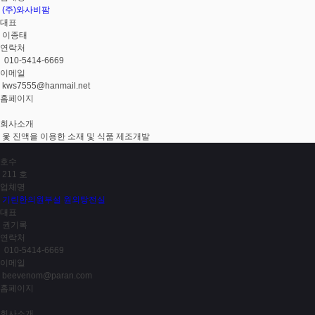
(주)와사비팜
대표
이종태
연락처
010-5414-6669
이메일
kws7555@hanmail.net
홈페이지
회사소개
옻 진액을 이용한 소재 및 식품 제조개발
호수
211 호
업체명
기린한의원부설 원외탕전실
대표
권기록
연락처
010-5414-6669
이메일
beevenom@paran.com
홈페이지
회사소개