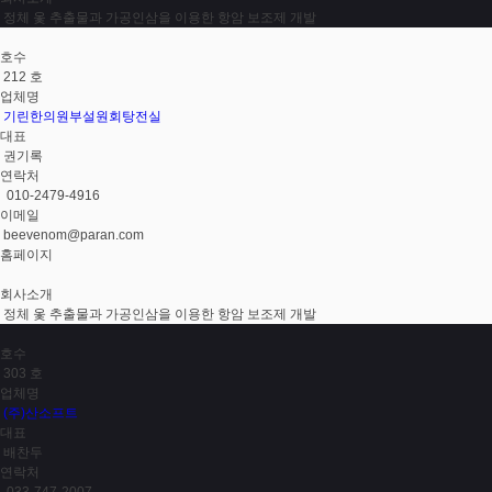
정체 옻 추출물과 가공인삼을 이용한 항암 보조제 개발
호수
212 호
업체명
기린한의원부설원회탕전실
대표
권기록
연락처
010-2479-4916
이메일
beevenom@paran.com
홈페이지
회사소개
정체 옻 추출물과 가공인삼을 이용한 항암 보조제 개발
호수
303 호
업체명
(주)산소프트
대표
배찬두
연락처