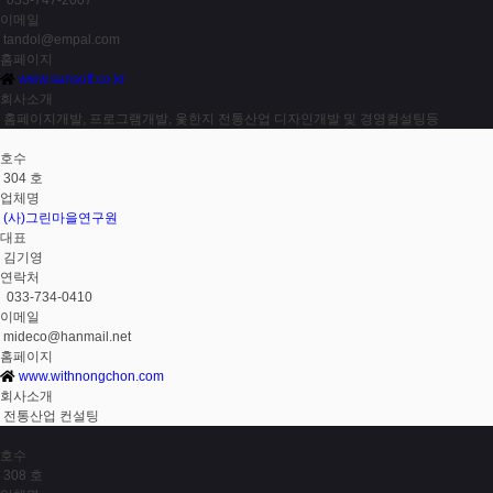
033-747-2007
이메일
tandol@empal.com
홈페이지
www.sansoft.co.kr
회사소개
홈페이지개발, 프로그램개발, 옻한지 전통산업 디자인개발 및 경영컬설팅등
호수
304 호
업체명
(사)그린마을연구원
대표
김기영
연락처
033-734-0410
이메일
mideco@hanmail.net
홈페이지
www.withnongchon.com
회사소개
전통산업 컨설팅
호수
308 호