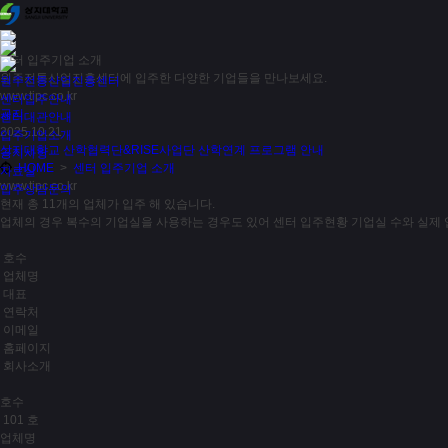
센터 입주기업 소개
원주전통산업진흥센터에 입주한 다양한 기업들을 만나보세요.
원주전통산업진흥센터
www.tipc.co.kr
센터입주안내
공지
센터대관안내
2025.10.21
입주기업소개
상지대학교 산학협력단&RISE사업단 산학연계 프로그램 안내
공지사항
HOME
>
센터 입주기업 소개
자료실
www.tipc.co.kr
입주상담문의
현재 총
11개
의 업체가 입주 해 있습니다.
업체의 경우 복수의 기업실을 사용하는 경우도 있어 센터 입주현황 기업실 수와 실제 
호수
업체명
대표
연락처
이메일
홈페이지
회사소개
호수
101 호
업체명